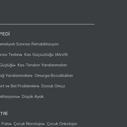
PEDI
meliyatı Sonrası Rehabilitasyon
nrası Tedavi
Kas Güçsüzlüğü (Atrofi)
Güçlüğü
Kas-Tendon Yaralanmaları
ğ Yaralanmaları
Omurga Bozuklukları
rt ve Bel Problemleri
Donuk Omuz
ilitasyonu
Düşük Ayak
TRI
 Palsi
Çocuk Nörolojisi
Çocuk Onkolojisi