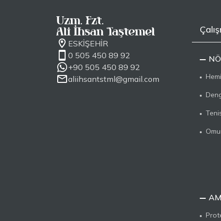
Çalış
ESKİŞEHİR
0 505 450 89 92
NÖ
+90 505 450 89 92
Hemip
aliihsantstml@gmail.com
Deng
Teni
Omur
AM
Prot