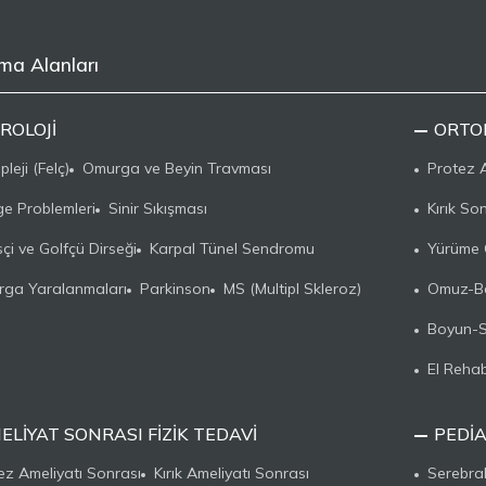
ma Alanları
ROLOJI
ORTO
leji (Felç)
Omurga ve Beyin Travması
Protez A
e Problemleri
Sinir Sıkışması
Kırık So
sçi ve Golfçü Dirseği
Karpal Tünel Sendromu
Yürüme 
ga Yaralanmaları
Parkinson
MS (Multipl Skleroz)
Omuz-Ba
Boyun-Sı
El Rehab
ELIYAT SONRASI FIZIK TEDAVI
PEDIA
ez Ameliyatı Sonrası
Kırık Ameliyatı Sonrası
Serebral