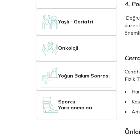
4. Po
Doğru 
Yaşlı - Geriatri
düzenl
önemli
Onkoloji
Cerra
Cerrah
Yoğun Bakım Sonrası
Fizik 
Har
Kas
Sporcu
Yaralanmaları
Ame
Önle