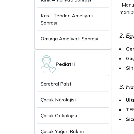
Manuel
manipü
Kas - Tendon Ameliyatı
Sonrası
2. Eg
Omurga Ameliyatı Sonrası
Ger
Güç
Pediatri
Sin
Serebral Palsi
3. Fi
Çocuk Nörolojisi
Ult
TEN
Çocuk Onkolojisi
Sıc
Çocuk Yoğun Bakım