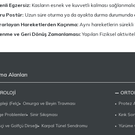
nli Egzersiz:
Kasların esnek ve kuvvetli kalması sağlanmalıd
ru Postür:
Uzun süre oturma ya da ayakta durma durumunda e
rarlayan Hareketlerden Kaçınma:
Aynı hareketlerin sürekli
lenme ve Geri Dönüş Zamanlaması:
Yapılan Fiziksel aktivite
ma Alanları
ROLOJI
ORTO
leji (Felç)
Omurga ve Beyin Travması
Protez A
e Problemleri
Sinir Sıkışması
Kırık So
sçi ve Golfçü Dirseği
Karpal Tünel Sendromu
Yürüme 