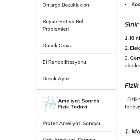
Koo
Omurga Bozuklukları
Boyun-Sırt ve Bel
Sini
Problemleri
Klin
Donuk Omuz
Ele
Gör
El Rehabilitasyonu
alanla
Düşük Ayak
Fizi
Fizik t
Ameliyat Sonrası
fonksi
Fizik Tedavi
Protez Ameliyatı Sonrası
1. Ma
Kırık Ameliyatı Sonrası