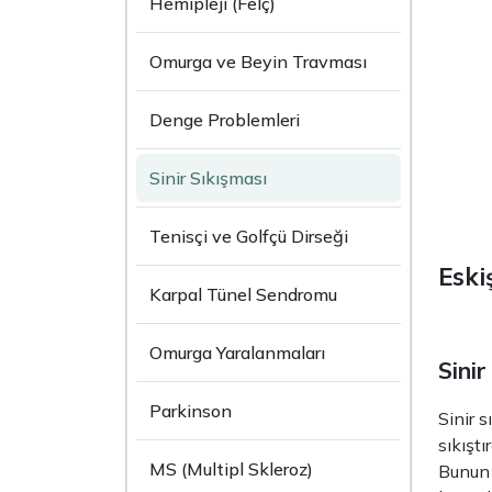
Hemipleji (Felç)
Omurga ve Beyin Travması
Denge Problemleri
Sinir Sıkışması
Tenisçi ve Golfçü Dirseği
Eski
Karpal Tünel Sendromu
Omurga Yaralanmaları
Sinir
Parkinson
Sinir s
sıkıştı
MS (Multipl Skleroz)
Bunun 