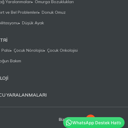
ğ Yaralanmaları
Omurga Bozuklukları
rt ve Bel Problemleri
Donuk Omuz
ilitasyonu
Düşük Ayak
TRI
 Palsi
Çocuk Nörolojisi
Çocuk Onkolojisi
oğun Bakım
OJI
CU YARALANMALARI
Bizi Takip Edin
WhatsApp Destek Hattı