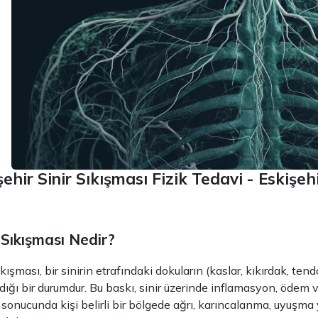
şehir Sinir Sıkışması Fizik Tedavi - Eskişeh
 Sıkışması Nedir?
ıkışması, bir sinirin etrafındaki dokuların (kaslar, kıkırdak, te
rdığı bir durumdur. Bu baskı, sinir üzerinde inflamasyon, ödem v
sonucunda kişi belirli bir bölgede ağrı, karıncalanma, uyuşma