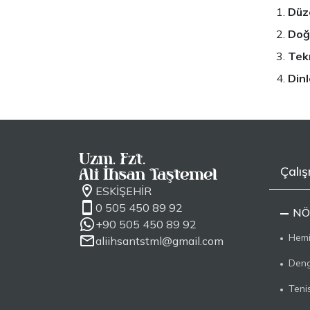
Düze
Doğ
Tek
Din
Çalış
ESKİŞEHİR
0 505 450 89 92
NÖ
+90 505 450 89 92
Hemip
aliihsantstml@gmail.com
Deng
Teni