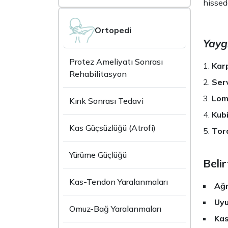
hissede
Ortopedi
Yaygı
Protez Ameliyatı Sonrası
Kar
Rehabilitasyon
Serv
Lomb
Kırık Sonrası Tedavi
Kub
Kas Güçsüzlüğü (Atrofi)
Tor
Yürüme Güçlüğü
Belir
Kas-Tendon Yaralanmaları
Ağr
Uyu
Omuz-Bağ Yaralanmaları
Kas