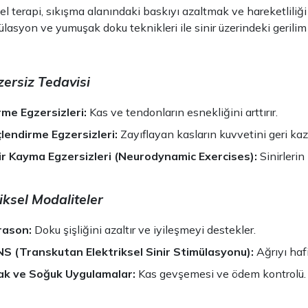
 terapi, sıkışma alanındaki baskıyı azaltmak ve hareketliliği a
lasyon ve yumuşak doku teknikleri ile sinir üzerindeki gerilim a
zersiz Tedavisi
me Egzersizleri:
Kas ve tendonların esnekliğini arttırır.
lendirme Egzersizleri:
Zayıflayan kasların kuvvetini geri kaza
ir Kayma Egzersizleri (Neurodynamic Exercises):
Sinirlerin 
ziksel Modaliteler
rason:
Doku şişliğini azaltır ve iyileşmeyi destekler.
S (Transkutan Elektriksel Sinir Stimülasyonu):
Ağrıyı hafi
ak ve Soğuk Uygulamalar:
Kas gevşemesi ve ödem kontrolü.