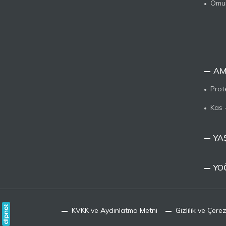
Omur
AM
Prot
Kas 
YAŞ
YO
KVKK ve Aydınlatma Metni
Gizlilik ve Çerez