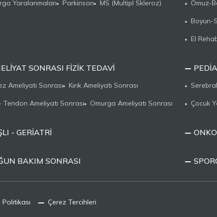
ga Yaralanmaları
Parkinson
MS (Multipl Skleroz)
Omuz-Ba
Boyun-Sı
El Rehab
ELIYAT SONRASI FIZIK TEDAVI
PEDIA
ez Ameliyatı Sonrası
Kırık Ameliyatı Sonrası
Serebral
- Tendon Ameliyatı Sonrası
Omurga Ameliyatı Sonrası
Çocuk Y
LI - GERIATRI
ONKOL
ĞUN BAKIM SONRASI
SPOR
 Politikası
Çerez Tercihleri