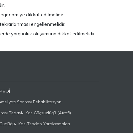
ır.
rgonomiye dikkat edilmelidir.
 tekrarlanması engellenmelidir.
lerde yorgunluk oluşumuna dikkat edilmelidir.
PEDI
meliyatı Sonrası Rehabilitasyon
nrası Tedavi
Kas Güçsüzlüğü (Atrofi)
Güçlüğü
Kas-Tendon Yaralanmaları