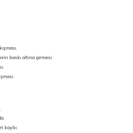
kışması.
rin baskı altına girmesi.
ı.
ışması.
.
da.
t kaybı.