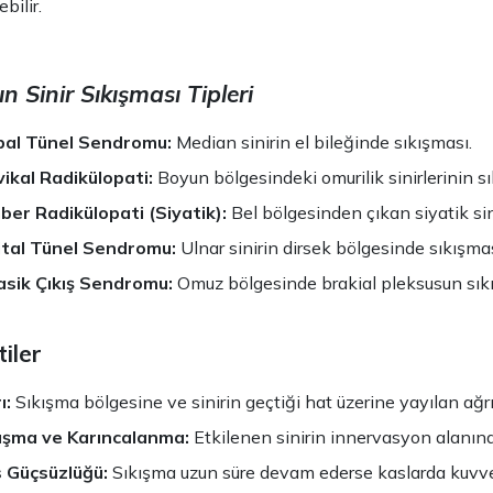
bilir.
n Sinir Sıkışması Tipleri
pal Tünel Sendromu:
Median sinirin el bileğinde sıkışması.
ikal Radikülopati:
Boyun bölgesindeki omurilik sinirlerinin sı
er Radikülopati (Siyatik):
Bel bölgesinden çıkan siyatik sini
ital Tünel Sendromu:
Ulnar sinirin dirsek bölgesinde sıkışmas
asik Çıkış Sendromu:
Omuz bölgesinde brakial pleksusun sık
tiler
ı:
Sıkışma bölgesine ve sinirin geçtiği hat üzerine yayılan ağrı
şma ve Karıncalanma:
Etkilenen sinirin innervasyon alanın
 Güçsüzlüğü:
Sıkışma uzun süre devam ederse kaslarda kuvve